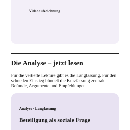
Mit dem Klick aktivieren
Sie das eingebettete Video.
Videoaufzeichnung
Dabei können Daten an
YouTube bzw. Google
übertragen und Cookies
gesetzt werden.
Erst nach dem Klick wird die
Verbindung zu YouTube
hergestellt.
Die Analyse – jetzt lesen
Für die vertiefte Lektüre gibt es die Langfassung. Für den
schnellen Einstieg bündelt die Kurzfassung zentrale
Befunde, Argumente und Empfehlungen.
Analyse · Langfassung
Beteiligung als soziale Frage