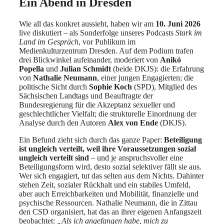
Ein Abend in Dresden
Wie all das konkret aussieht, haben wir am
10. Juni 2026
live diskutiert – als Sonderfolge unseres Podcasts
Stark im
Land im Gespräch
, vor Publikum im
Medienkulturzentrum Dresden. Auf dem Podium trafen
drei Blickwinkel aufeinander, moderiert von
Anikó
Popella
und
Julian Schmidt
(beide DKJS): die Erfahrung
von
Nathalie Neumann
, einer jungen Engagierten; die
politische Sicht durch
Sophie Koch
(SPD), Mitglied des
Sächsischen Landtags und Beauftragte der
Bundesregierung für die Akzeptanz sexueller und
geschlechtlicher Vielfalt; die strukturelle Einordnung der
Analyse durch den Autoren
Alex von Ende
(DKJS).
Ein Befund zieht sich durch das ganze Paper:
Beteiligung
ist ungleich verteilt, weil ihre Voraussetzungen sozial
ungleich verteilt sind
–
und je anspruchsvoller eine
Beteiligungsform wird, desto sozial selektiver fällt sie aus.
Wer sich engagiert, tut das selten aus dem Nichts. Dahinter
stehen Zeit, sozialer Rückhalt und ein stabiles Umfeld,
aber auch Erreichbarkeiten und Mobilität, finanzielle und
psychische Ressourcen. Nathalie Neumann, die in Zittau
den CSD organisiert, hat das an ihrer eigenen Anfangszeit
beobachtet:
„Als ich angefangen habe, mich zu