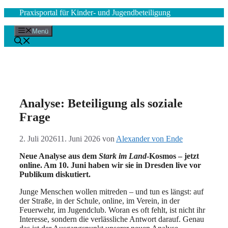
Zum
Praxisportal für Kinder- und Jugendbeteiligung
Inhalt
springen
Menü
Analyse: Beteiligung als soziale
Frage
2. Juli 2026
11. Juni 2026
von
Alexander von Ende
Neue Analyse aus dem
Stark im Land
-Kosmos – jetzt
online. Am 10. Juni haben wir sie in Dresden live vor
Publikum diskutiert.
Junge Menschen wollen mitreden – und tun es längst: auf
der Straße, in der Schule, online, im Verein, in der
Feuerwehr, im Jugendclub. Woran es oft fehlt, ist nicht ihr
Interesse, sondern die verlässliche Antwort darauf. Genau