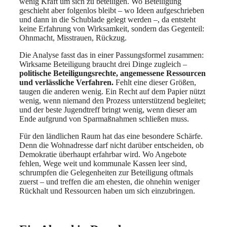
wenig Kraft um sich zu beteiligen. Wo Beteiligung
geschieht aber folgenlos bleibt – wo Ideen aufgeschrieben
und dann in die Schublade gelegt werden –, da entsteht
keine Erfahrung von Wirksamkeit, sondern das Gegenteil:
Ohnmacht, Misstrauen, Rückzug.
Die Analyse fasst das in einer Passungsformel zusammen:
Wirksame Beteiligung braucht drei Dinge zugleich –
politische Beteiligungsrechte, angemessene Ressourcen
und verlässliche Verfahren.
Fehlt eine dieser Größen,
taugen die anderen wenig. Ein Recht auf dem Papier nützt
wenig, wenn niemand den Prozess unterstützend begleitet;
und der beste Jugendtreff bringt wenig, wenn dieser am
Ende aufgrund von Sparmaßnahmen schließen muss.
Für den ländlichen Raum hat das eine besondere Schärfe.
Denn die Wohnadresse darf nicht darüber entscheiden, ob
Demokratie überhaupt erfahrbar wird. Wo Angebote
fehlen, Wege weit und kommunale Kassen leer sind,
schrumpfen die Gelegenheiten zur Beteiligung oftmals
zuerst – und treffen die am ehesten, die ohnehin weniger
Rückhalt und Ressourcen haben um sich einzubringen.