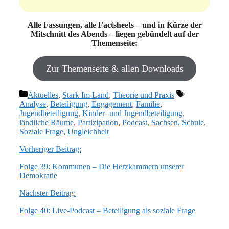
Alle Fassungen, alle Factsheets – und in Kürze der
Mitschnitt des Abends – liegen gebündelt auf der
Themenseite:
Zur Themenseite & allen Downloads
Kategorien
Schlagwörter
Aktuelles
,
Stark Im Land
,
Theorie und Praxis
Analyse
,
Beteiligung
,
Engagement
,
Familie
,
Jugendbeteiligung
,
Kinder- und Jugendbeteiligung
,
ländliche Räume
,
Partizipation
,
Podcast
,
Sachsen
,
Schule
,
Soziale Frage
,
Ungleichheit
Vorheriger Beitrag:
Folge 39: Kommunen – Die Herzkammern unserer
Demokratie
Nächster Beitrag:
Folge 40: Live-Podcast – Beteiligung als soziale Frage