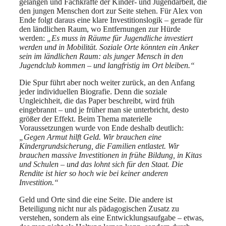
gelangen und Fachkräfte der Kinder- und Jugendarbeit, die
den jungen Menschen dort zur Seite stehen. Für Alex von
Ende folgt daraus eine klare Investitionslogik – gerade für
den ländlichen Raum, wo Entfernungen zur Hürde
werden:
„Es muss in Räume für Jugendliche investiert
werden und in Mobilität. Soziale Orte könnten ein Anker
sein im ländlichen Raum: als junger Mensch in den
Jugendclub kommen – und langfristig im Ort bleiben.“
Die Spur führt aber noch weiter zurück, an den Anfang
jeder individuellen Biografie. Denn die soziale
Ungleichheit, die das Paper beschreibt, wird früh
eingebrannt – und je früher man sie unterbricht, desto
größer der Effekt. Beim Thema materielle
Voraussetzungen wurde von Ende deshalb deutlich:
„Gegen Armut hilft Geld. Wir brauchen eine
Kindergrundsicherung, die Familien entlastet. Wir
brauchen massive Investitionen in frühe Bildung, in Kitas
und Schulen – und das lohnt sich für den Staat. Die
Rendite ist hier so hoch wie bei keiner anderen
Investition.“
Geld und Orte sind die eine Seite. Die andere ist
Beteiligung nicht nur als pädagogischen Zusatz zu
verstehen, sondern als eine Entwicklungsaufgabe – etwas,