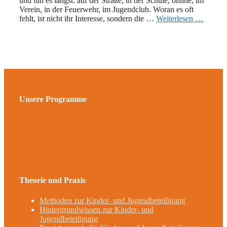
und tun es längst: auf der Straße, in der Schule, online, im
Verein, in der Feuerwehr, im Jugendclub. Woran es oft
fehlt, ist nicht ihr Interesse, sondern die …
Weiterlesen …
Unsere Programme
Theorie und Praxis
Methoden zur Kinder- und Jugendbeteiligung
Hintergrundwissen zur Kinder- und
Jugendbeteiligung