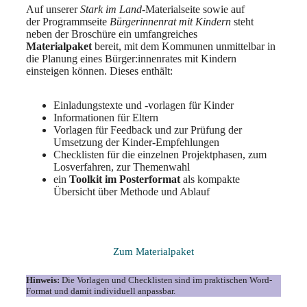
Auf unserer
Stark im Land
-Materialseite sowie auf
der Programmseite
Bürgerinnenrat mit Kindern
steht
neben der Broschüre ein umfangreiches
Materialpaket
bereit, mit dem Kommunen unmittelbar in
die Planung eines Bürger:innenrates mit Kindern
einsteigen können. Dieses enthält:
Einladungstexte und -vorlagen für Kinder
Informationen für Eltern
Vorlagen für Feedback und zur Prüfung der
Umsetzung der Kinder-Empfehlungen
Checklisten für die einzelnen Projektphasen, zum
Losverfahren, zur Themenwahl
ein
Toolkit im Posterformat
als kompakte
Übersicht über Methode und Ablauf
Zum Materialpaket
Hinweis:
Die Vorlagen und Checklisten sind im praktischen Word-
Format und damit individuell anpassbar.