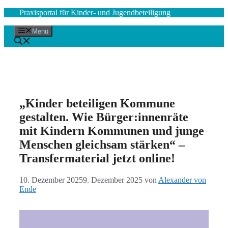
Zum
Praxisportal für Kinder- und Jugendbeteiligung
Inhalt
springen
Menü
„Kinder beteiligen Kommune
gestalten. Wie Bürger:innenräte
mit Kindern Kommunen und junge
Menschen gleichsam stärken“ –
Transfermaterial jetzt online!
10. Dezember 2025
9. Dezember 2025
von
Alexander von
Ende