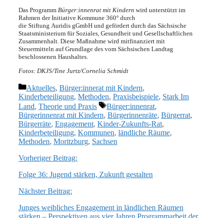
Das Programm
Bürger:innenrat mit Kindern
wird unterstützt im
Rahmen der Initiative Kommune 360° durch
die Stiftung Auridis gGmbH und gefördert durch das Sächsische
Staatsministerium für Soziales, Gesundheit und Gesellschaftlichen
Zusammenhalt. Diese Maßnahme wird mitfinanziert mit
Steuermitteln auf Grundlage des vom Sächsischen Landtag
beschlossenen Haushaltes.
Fotos: DKJS/Tine Jurtz/Cornelia Schmidt
Kategorien
Aktuelles
,
Bürger:innerat mit Kindern
,
Kinderbeteiligung
,
Methoden
,
Praxisbeispiele
,
Stark Im
Schlagwörter
Land
,
Theorie und Praxis
Bürger:innenrat
,
Bürgerinnenrat mit Kindern
,
Bürgerinnenräte
,
Bürgerrat
,
Bürgerräte
,
Engagement
,
Kinder-Zukunfts-Rat
,
Kinderbeteiligung
,
Kommunen
,
ländliche Räume
,
Methoden
,
Moritzburg
,
Sachsen
Vorheriger Beitrag:
Folge 36: Jugend stärken, Zukunft gestalten
Nächster Beitrag:
Junges weibliches Engagement in ländlichen Räumen
stärken – Perspektiven aus vier Jahren Programmarbeit der