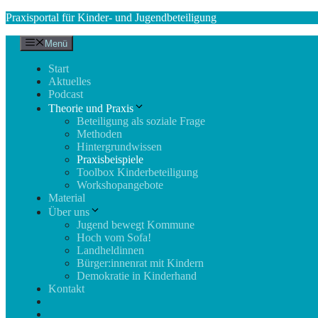
Zum
Praxisportal für Kinder- und Jugendbeteiligung
Inhalt
springen
Menü
Start
Aktuelles
Podcast
Theorie und Praxis
Beteiligung als soziale Frage
Methoden
Hintergrundwissen
Praxisbeispiele
Toolbox Kinderbeteiligung
Workshopangebote
Material
Über uns
Jugend bewegt Kommune
Hoch vom Sofa!
Landheldinnen
Bürger:innenrat mit Kindern
Demokratie in Kinderhand
Kontakt