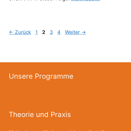
Seite
Seite
Seite
Seite
←
Zurück
1
2
3
4
Weiter
→
Unsere Programme
Theorie und Praxis