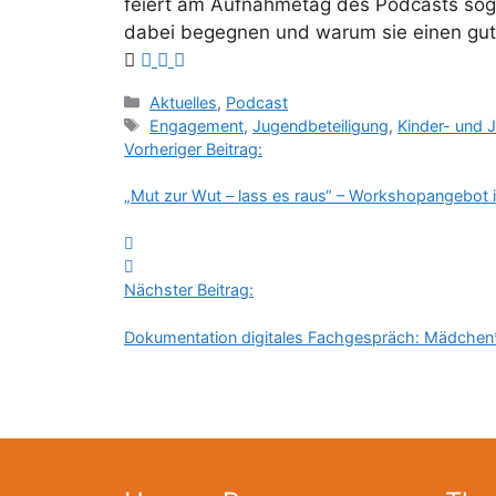
feiert am Aufnahmetag des Podcasts sogar
dabei begegnen und warum sie einen gute
Kategorien
Aktuelles
,
Podcast
Schlagwörter
Engagement
,
Jugendbeteiligung
,
Kinder- und 
Vorheriger Beitrag:
„Mut zur Wut – lass es raus“ – Workshopangebot i
Nächster Beitrag:
Dokumentation digitales Fachgespräch: Mädchen*