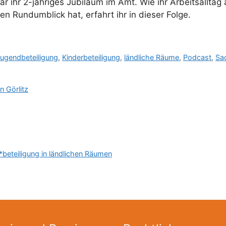
 ihr 2-jähriges Jubiläum im Amt. Wie ihr Arbeitsalltag
n Rundumblick hat, erfahrt ihr in dieser Folge.
Jugendbeteiligung
,
Kinderbeteiligung
,
ländliche Räume
,
Podcast
,
Sa
n Görlitz
beteiligung in ländlichen Räumen