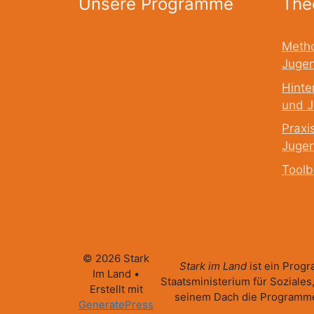
Unsere Programme
The
Metho
Jugen
Hinte
und J
Praxi
Jugen
Toolb
© 2026 Stark
Stark im Land
ist ein Prog
Im Land
•
Staatsministerium für Soziales
Erstellt mit
seinem Dach die Program
GeneratePress