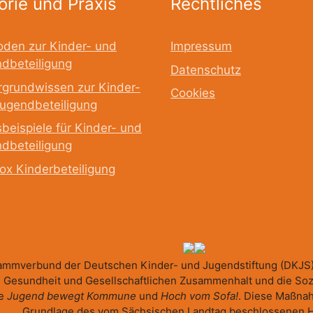
orie und Praxis
Rechtliches
den zur Kinder- und
Impressum
dbeteiligung
Datenschutz
rgrundwissen zur Kinder-
Cookies
ugendbeteiligung
sbeispiele für Kinder- und
dbeteiligung
ox Kinderbeteiligung
rammverbund der Deutschen Kinder- und Jugendstiftung (DKJS)
, Gesundheit und Gesellschaftlichen Zusammenhalt und die Sozia
me
Jugend bewegt Kommune
und
Hoch vom Sofa!
. Diese Maßnah
Grundlage des vom Sächsischen Landtag beschlossenen H