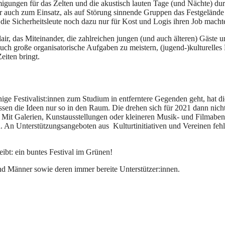
migungen für das Zelten und die akustisch lauten Tage (und Nächte) 
er auch zum Einsatz, als auf Störung sinnende Gruppen das Festgeländ
 die Sicherheitsleute noch dazu nur für Kost und Logis ihren Job macht
lair, das Miteinander, die zahlreichen jungen (und auch älteren) Gäste
, auch große organisatorische Aufgaben zu meistern, (jugend-)kulturell
eiten bringt.
ge Festivalist:innen zum Studium in entferntere Gegenden geht, hat di
sen die Ideen nur so in den Raum. Die drehen sich für 2021 dann ni
ben. Mit Galerien, Kunstausstellungen oder kleineren Musik- und Filmab
. An Unterstützungsangeboten aus Kulturtinitiativen und Vereinen fehlt
eibt: ein buntes Festival im Grünen!
nd Männer sowie deren immer bereite Unterstützer:innen.