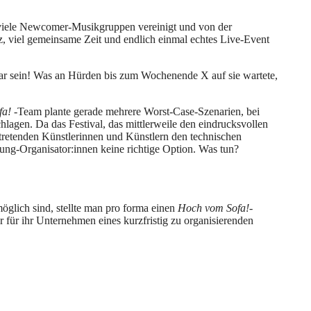
s viele Newcomer-Musikgruppen vereinigt und von der
atz, viel gemeinsame Zeit und endlich einmal echtes Live-Event
bar sein! Was an Hürden bis zum Wochenende X auf sie wartete,
fa!
-Team plante gerade mehrere Worst-Case-Szenarien, bei
lagen. Da das Festival, das mittlerweile den eindrucksvollen
tretenden Künstlerinnen und Künstlern den technischen
Jung-Organisator:innen keine richtige Option. Was tun?
glich sind, stellte man pro forma einen
Hoch vom Sofa!
-
für ihr Unternehmen eines kurzfristig zu organisierenden