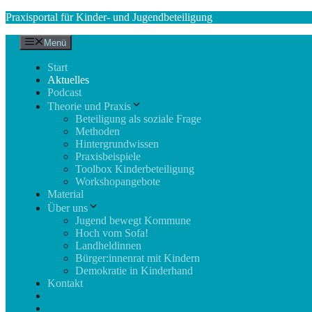
Zum
Praxisportal für Kinder- und Jugendbeteiligung
Inhalt
springen
Menü
Start
Aktuelles
Podcast
Theorie und Praxis
Beteiligung als soziale Frage
Methoden
Hintergrundwissen
Praxisbeispiele
Toolbox Kinderbeteiligung
Workshopangebote
Material
Über uns
Jugend bewegt Kommune
Hoch vom Sofa!
Landheldinnen
Bürger:innenrat mit Kindern
Demokratie in Kinderhand
Kontakt