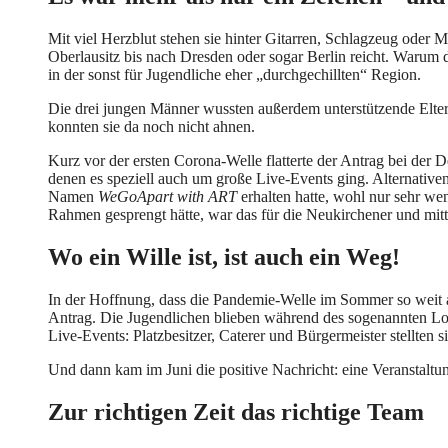
Mit viel Herzblut stehen sie hinter Gitarren, Schlagzeug ode
Oberlausitz bis nach Dresden oder sogar Berlin reicht. Warum da
in der sonst für Jugendliche eher „durchgechillten“ Region.
Die drei jungen Männer wussten außerdem unterstützende Elter
konnten sie da noch nicht ahnen.
Kurz vor der ersten Corona-Welle flatterte der Antrag bei der
denen es speziell auch um große Live-Events ging. Alternative
Namen
WeGoApart with ART
erhalten hatte, wohl nur sehr we
Rahmen gesprengt hätte, war das für die Neukirchener und mitt
Wo ein Wille ist, ist auch ein Weg!
In der Hoffnung, dass die Pandemie-Welle im Sommer so weit a
Antrag. Die Jugendlichen blieben während des sogenannten LogD
Live-Events: Platzbesitzer, Caterer und Bürgermeister stellten s
Und dann kam im Juni die positive Nachricht: eine Veransta
Zur richtigen Zeit das richtige Team