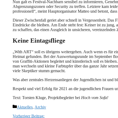
Nun galt es Festival-Nachbarn sensibel zu informieren, Geneh
Abgrenzungszonen oder Security zu treffen. Letztere kam leid
professionell“, meint Hauptorganisator Matteo und betont, dass
Dieser Zwischenfall geriet aber schnell in Vergessenheit. Das F
Eindrücke die bleiben. Am Ende steht fest: Keiner ist zu jung
zu schaffen, das einen Ausgleich in unsicheren, vereinzelnden Z
Keine Eintagsfliege
„With ART“ soll es übrigens weitergehen. Auch wenn es für eini
Heimat gefunden. Bei der Auswertungsrunde im September flos
von Graffiti-Aktionen begleitet und künstlerisch soll es blei
man wechseln und kleine Farbtupfer über das ganze Jahr setzen
viele Skeptiker stumm gemacht.
Was aber zentrales Herzensanliegen der Jugendlichen ist und bl
Respekt und viel Erfolg für 2021 an die jugendlichen Frauen u
Text: Torsten Kluge, Projektbegleiter bei
Hoch vom Sofa!
Kategorien
Aktuelles
,
Archiv
Vorheriger Beitrag: