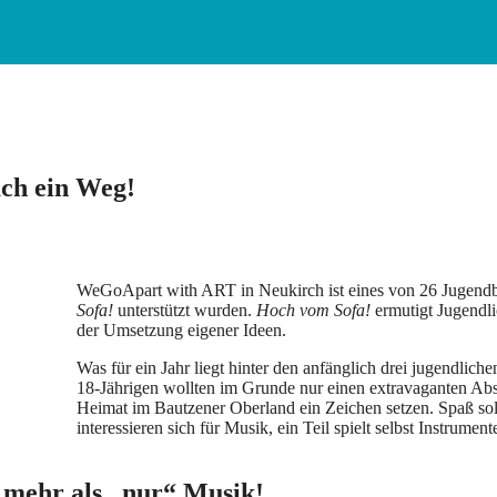
uch ein Weg!
WeGoApart with ART in Neukirch ist eines von 26 Jugendb
Sofa!
unterstützt wurden.
Hoch vom Sofa!
ermutigt Jugendli
der Umsetzung eigener Ideen.
Was für ein Jahr liegt hinter den anfänglich drei jugendlich
18-Jährigen wollten im Grunde nur einen extravaganten Absch
Heimat im Bautzener Oberland ein Zeichen setzen. Spaß soll
interessieren sich für Musik, ein Teil spielt selbst Instrumen
d mehr als „nur“ Musik!