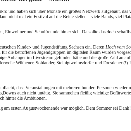
r Mikro und haben sich über Monate ein großes Netzwerk aufgebaut, da
nn nicht mal ein Festival auf die Beine stellen – viele Bands, viel Pl
n, Einwohner und Schulfreunde hinter sich. Da sollte das doch schaff
 Deutschen Kinder- und Jugendstiftung Sachsen ein. Deren
Hoch vom So
n für die betroffenen Jugendgruppen im digitalen Raum wurden vorgesch
nige Anhänger im Livestream gefunden hätte und die große Zahl an auf
lerweile Wilthener, Sohlander, Steinigtwolmsdorfer und Dresdener (!) 
bflacht, dass Veranstaltungen mit mehreren hundert Personen wieder mö
owns auch nicht untätig. Sie sammelten fleißig wichtige Befürworter 
ich hinter die Ambitionen.
ltung am ersten Augustwochenende war möglich. Dem Sommer sei Dank!