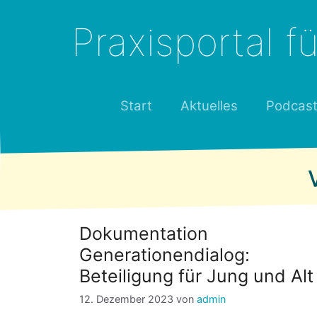
Zum
Inhalt
Praxisportal 
springen
Start
Aktuelles
Podcas
Dokumentation
Generationendialog:
Beteiligung für Jung und Alt
12. Dezember 2023
von
admin