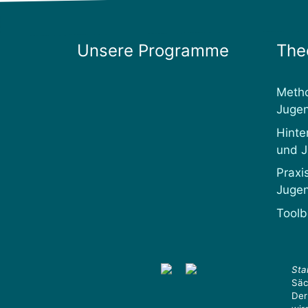
Unsere Programme
The
Metho
Jugen
Hinte
und J
Praxi
Jugen
Toolb
Sta
Säc
Der