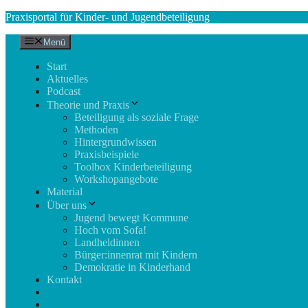
Zum
Praxisportal für Kinder- und Jugendbeteiligung
Inhalt
springen
Menü
Start
Aktuelles
Podcast
Theorie und Praxis
Beteiligung als soziale Frage
Methoden
Hintergrundwissen
Praxisbeispiele
Toolbox Kinderbeteiligung
Workshopangebote
Material
Über uns
Jugend bewegt Kommune
Hoch vom Sofa!
Landheldinnen
Bürger:innenrat mit Kindern
Demokratie in Kinderhand
Kontakt