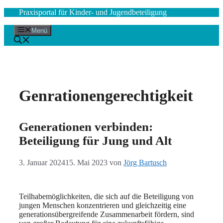
Zum
Praxisportal für Kinder- und Jugendbeteiligung
Inhalt
springen
Menü
Genrationengerechtigkeit
Generationen verbinden:
Beteiligung für Jung und Alt
3. Januar 2024
15. Mai 2023
von
Jörg Bartusch
Teilhabemöglichkeiten, die sich auf die Beteiligung von
jungen Menschen konzentrieren und gleichzeitig eine
generationsübergreifende Zusammenarbeit fördern, sind