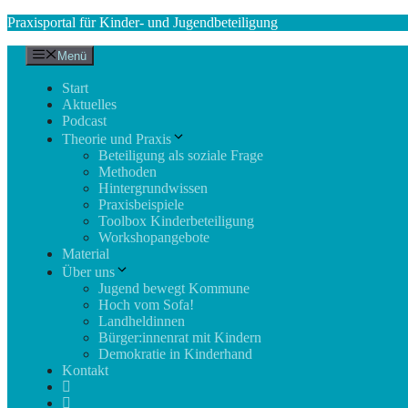
Zum
Praxisportal für Kinder- und Jugendbeteiligung
Inhalt
springen
Menü
Start
Aktuelles
Podcast
Theorie und Praxis
Beteiligung als soziale Frage
Methoden
Hintergrundwissen
Praxisbeispiele
Toolbox Kinderbeteiligung
Workshopangebote
Material
Über uns
Jugend bewegt Kommune
Hoch vom Sofa!
Landheldinnen
Bürger:innenrat mit Kindern
Demokratie in Kinderhand
Kontakt