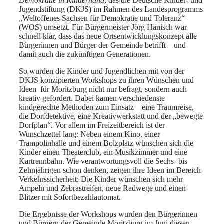
Demokratie in Kinderhand
, das die Deutsche Kinder- und
Jugendstiftung (DKJS) im Rahmen des Landesprogramms
„Weltoffenes Sachsen für Demokratie und Toleranz“
(WOS) umsetzt. Für Bürgermeister Jörg Hänisch war
schnell klar, dass das neue Ortsentwicklungskonzept alle
Bürgerinnen und Bürger der Gemeinde betrifft – und
damit auch die zukünftigen Generationen.
So wurden die Kinder und Jugendlichen mit von der
DKJS konzipierten Workshops zu ihren Wünschen und
Ideen für Moritzburg nicht nur befragt, sondern auch
kreativ gefordert. Dabei kamen verschiedenste
kindgerechte Methoden zum Einsatz – eine Traumreise,
die Dorfdetektive, eine Kreativwerkstatt und der „bewegte
Dorfplan“. Vor allem im Freizeitbereich ist der
Wunschzettel lang: Neben einem Kino, einer
Trampolinhalle und einem Bolzplatz wünschen sich die
Kinder einen Theaterclub, ein Musikzimmer und eine
Kartrennbahn. Wie verantwortungsvoll die Sechs- bis
Zehnjährigen schon denken, zeigen ihre Ideen im Bereich
Verkehrssicherheit: Die Kinder wünschen sich mehr
Ampeln und Zebrastreifen, neue Radwege und einen
Blitzer mit Sofortbezahlautomat.
Die Ergebnisse der Workshops wurden den Bürgerinnen
und Bürgern der Gemeinde Moritzburg im Juni diesen