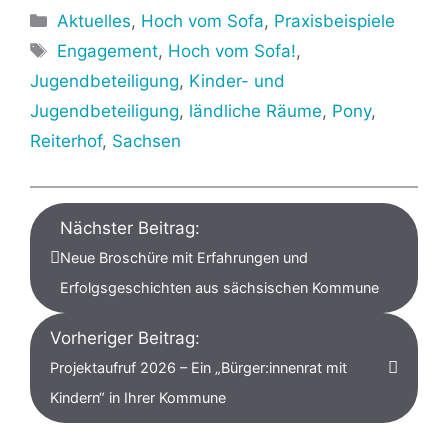
Kategorien
Aktuelles
,
Hoch vom Sofa
,
Praxisbeispiele
Schlagwörter
Engagement
,
Hoch vom Sofa!
,
Jugendbeteiligung
,
Kinder- und
Jugendbeteiligung
,
ländliche Räume
,
Pony
,
Reiterhof
,
Sachsen
Nächster Beitrag:
Neue Broschüre mit Erfahrungen und
Erfolgsgeschichten aus sächsischen Kommune
Vorheriger Beitrag:
Projektaufruf 2026 – Ein „Bürger:innenrat mit
Kindern“ in Ihrer Kommune