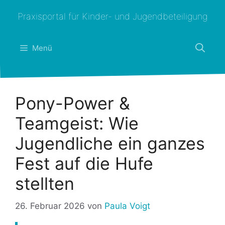
Zum
Praxisportal für Kinder- und Jugendbeteiligung
Inhalt
springen
Menü
Pony-Power &
Teamgeist: Wie
Jugendliche ein ganzes
Fest auf die Hufe
stellten
26. Februar 2026
von
Paula Voigt