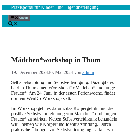
Zum
Praxisportal für Kinder- und Jugendbeteiligung
Inhalt
springen
Menü
Mädchen*workshop in Thum
19. Dezember 2024
30. Mai 2024
von
admin
Selbstbehauptung und Selbstverteidigung: Dazu gibt es
bald in Thum einen Workshop für Mädchen* und junge
Frauen*. Am 24. Juni, in der ersten Ferienwoche, findet
dort ein WenDo-Workshop statt.
Im Workshop geht es darum, das Körpergefühl und die
positive Selbstwahrnehmung von Mädchen* und jungen
Frauen* zu stärken. Neben Selbstverteidigung behandeln
wir Themen wie Körper und Identitätsfindung. Durch
praktische Übungen zur Selbstverteidigung stärken wir