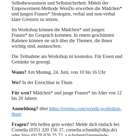
Selbstbewusstsein und Selbstsicherheit. Mittels der
Empowerment-Methode WenDo erwerben die Mädchen*
und jungen Frauen* Strategien, verbal und non-verbal
klare Grenzen zu setzen.
Im Workshop können die Mädchen* und jungen
Frauen* ins Gespräch kommen. In einem geschützten
Rahmen können sie sich über die Themen, die ihnen
wichtig sind, austauschen.
Die Teilnahme am Workshop ist kostenlos. Für Essen und
Getränke ist gesorgt.
Wann?
Am Montag, 24. Juni, von 10 bis 16 Uhr
Wo?
In der Erreichbar in Thum
Für wen?
Mädchen* und junge Frauen* im Alter von 12
bis 20 Jahren
Anmeldung?
über
https://eveeno.com/wendo-workshop-
thum
Fragen?
Wir helfen gern weiter! Melde dich einfach bei
Cornelia (0351 320 156 37, cornelia.schmidt@dkjs.de)
oder Sina (0170 876 25 72, s.schubert@gemeinde-