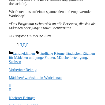
drebach.de).
Wir freuen uns auf einen spannenden und empowernden
Workshop!
*Das Programm richtet sich an alle Personen, die sich als
Mädchen oder junge Frauen identifizieren.
© Titelfoto: DKJS/Tine Jurtz
Kategorien
Schlagwörter
Landheldinnen
ländliche Räume
,
ländlichen Räumen
für Mädchen und junge Frauen
,
Mädchenbeteiligung
,
Sachsen
Vorheriger Beitrag:
Mädchen*workshop in Wittichenau
Nächster Beitrag: