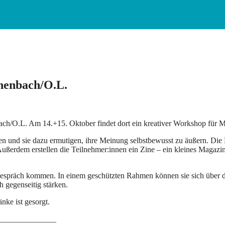
henbach/O.L.
bach/O.L. Am 14.+15. Oktober findet dort ein kreativer Workshop für 
 und sie dazu ermutigen, ihre Meinung selbstbewusst zu äußern. Die
Außerdem erstellen die Teilnehmer:innen ein Zine – ein kleines Magaz
präch kommen. In einem geschützten Rahmen können sie sich über die 
 gegenseitig stärken.
nke ist gesorgt.
______________