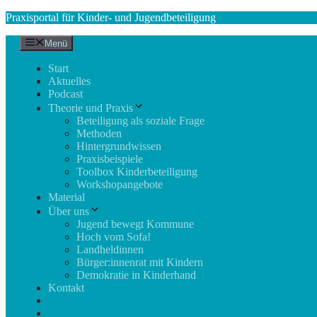
Zum
Praxisportal für Kinder- und Jugendbeteiligung
Inhalt
springen
Menü
Start
Aktuelles
Podcast
Theorie und Praxis
Beteiligung als soziale Frage
Methoden
Hintergrundwissen
Praxisbeispiele
Toolbox Kinderbeteiligung
Workshopangebote
Material
Über uns
Jugend bewegt Kommune
Hoch vom Sofa!
Landheldinnen
Bürger:innenrat mit Kindern
Demokratie in Kinderhand
Kontakt