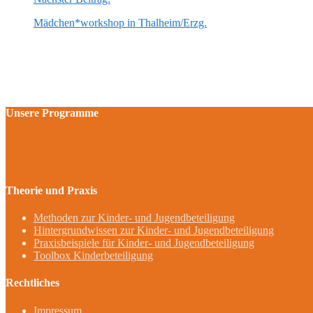
Mädchen*workshop in Thalheim/Erzg.
Unsere Programme
Theorie und Praxis
Methoden zur Kinder- und Jugendbeteiligung
Hintergrundwissen zur Kinder- und Jugendbeteiligung
Praxisbeispiele für Kinder- und Jugendbeteiligung
Toolbox Kinderbeteiligung
Rechtliches
Impressum