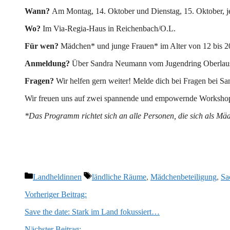
Wann?
Am Montag, 14. Oktober und Dienstag, 15. Oktober, je
Wo?
Im Via-Regia-Haus in Reichenbach/O.L.
Für wen?
Mädchen* und junge Frauen* im Alter von 12 bis 2
Anmeldung?
Über Sandra Neumann vom Jugendring Oberlausi
Fragen?
Wir helfen gern weiter! Melde dich bei Fragen bei S
Wir freuen uns auf zwei spannende und empowernde Worksho
*Das Programm richtet sich an alle Personen, die sich als Mäd
Kategorien
Schlagwörter
Landheldinnen
ländliche Räume
,
Mädchenbeteiligung
,
Sa
Vorheriger Beitrag:
Save the date: Stark im Land fokussiert…
Nächster Beitrag: