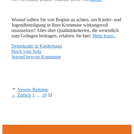
Worauf sollten Sie von Beginn an achten, um Kinder- und
Jugendbeteiligung in Ihrer Kommune wirkungsvoll
umzusetzen? Alles über Qualitätskriterien, die wesentlich
zum Gelingen beitragen, erfahren Sie hier:
Mehr lesen..
Demokratie in Kinderhand
Hoch vom Sofa
Jugend bewegt Kommune
Neuere Beiträge
Seite
Seite
Seite
←
Zurück
1
…
10
11